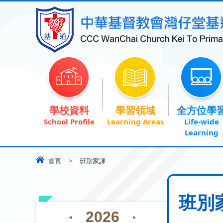
學校資料
學習領域
全方位學
首頁
>
班別家課
班別
2026
◄
►